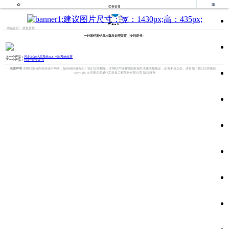


荣誉资质
网站首页
荣誉资质
一种高钙高钠废水蒸发处理装置（专利证书）
上一个产品：
河北冷冻结晶系统PLC控制系统软著
下一个产品：
河北*企业证书
法律声明
本网站部分内容来源于网络，如有侵权请告知！我们立即删除；本网站严格遵循国家相关法律法规规定，如有不当之处，请告知！我们立即删除。
copyright @石家庄鼎威化工装备工程股份有限公司 版权所有