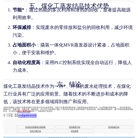
五、煤化工蒸发结晶技术优势
节能*
：通过热能的多次利用和潜热的回收，显著提高能源
利用效率。
环保减排
：实现废水的零排放和盐分的回收利用，减少环境
污染。
占地面积小
：撬装一体化MVR蒸发器设计紧凑，占地面积
小，便于安装和维护。
自动化程度高
：采用PLC控制系统实现全自动运行，降低人
力成本。
六、结论
煤化工蒸发结晶技术作为一种*、环保的废水处理技术，在煤化
工行业具有广泛的应用前景。随着技术的不断进步和成本的降
低，该技术将在更多领域得到推广和应用。
石家庄鼎威化工装备工程股份有限公司经营方式实行批发零售，对客户主要采取薄利多销，现款现货低价销售的方式，以合同确定销售价格……因为货源充足、
规格齐全、质量可靠、价格合理、服务到位，本公司已与多家客户建立了良好的长期合作关系并取得了良好的口碑。我们拥有团结协作、勇于开拓的高素质营销
队伍，以*的河北
煤化工蒸发结晶
取得了广大新老客户的信任。
上一个产品：
河北
河北氯化锂蒸发结晶器
下一个产品：
河北
河北硫酸钠专用结晶器
河北压力容器设计及制造
河北蒸发产品
河北结晶产品
河北干燥产品
河北塔器