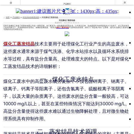


产品展示
首页
>>
产品展示
>>
河北多效连续蒸发器
>> 河北煤化工蒸发结晶
河北煤化工蒸发结晶
更新时间：2024-08-31 10:41:31
石家庄鼎威化工装备工程股份有限公司是一家集贸易、加工配送为一体的规模化经营企业。公司成立以来，在各级领导与各界朋友的大力支持下、在公司全体员
工的共同努力下，凭借独特的经营理念、前瞻的发展思路、*的河北
煤化工蒸发结晶
产品和良好的信誉，得到了厂商及客户的广泛赞誉，成为河北煤化工蒸发结晶
*发展的综合性销售企业。
煤化工蒸发结晶
技术主要用于处理煤化工行业产生的高盐废水，
这些废水通常来源于煤气洗涤、化学水站排水以及循环水系统排
水等过程，具有盐分含量高、处理难度大的特点。以下是对煤化
工蒸发结晶技术的详细解析：
一、煤化工废水特点
煤化工废水中的高盐废水成分复杂，不仅包含钾离子、钠离子、
镁离子、钙离子等阳离子，还包含氯离子、硫酸根离子等阴离
子，以及大量的杂质离子。这些废水的盐分含量一般较高，可达
10000 mg/L以上，甚至在某些特殊情况下能达到30000 mg/L。
高盐分含量使得这些废水难以通过生物降解处理，且对微生物处
理系统具有抑制作用。
二、蒸发结晶技术原理
蒸发结晶技术是通过加热蒸发的方式，将溶液中的溶剂（主要是