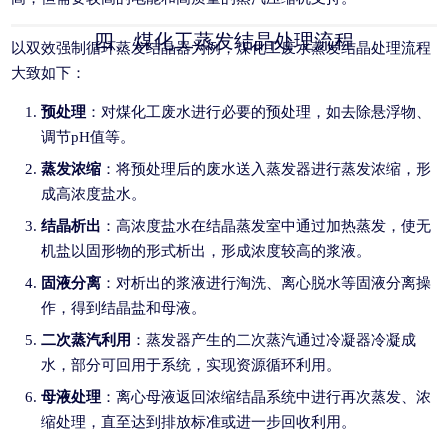
四、煤化工蒸发结晶处理流程
以双效强制循环蒸发结晶器为例，煤化工废水蒸发结晶处理流程
大致如下：
预处理
：对煤化工废水进行必要的预处理，如去除悬浮物、
调节pH值等。
蒸发浓缩
：将预处理后的废水送入蒸发器进行蒸发浓缩，形
成高浓度盐水。
结晶析出
：高浓度盐水在结晶蒸发室中通过加热蒸发，使无
机盐以固形物的形式析出，形成浓度较高的浆液。
固液分离
：对析出的浆液进行淘洗、离心脱水等固液分离操
作，得到结晶盐和母液。
二次蒸汽利用
：蒸发器产生的二次蒸汽通过冷凝器冷凝成
水，部分可回用于系统，实现资源循环利用。
母液处理
：离心母液返回浓缩结晶系统中进行再次蒸发、浓
缩处理，直至达到排放标准或进一步回收利用。