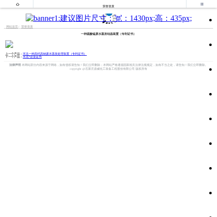


荣誉资质
网站首页
荣誉资质
一种硫酸锰废水蒸发结晶装置（专利证书）
上一个产品：
河北一种高钙高钠废水蒸发处理装置（专利证书）
下一个产品：
河北*企业证书
法律声明
本网站部分内容来源于网络，如有侵权请告知！我们立即删除；本网站严格遵循国家相关法律法规规定，如有不当之处，请告知！我们立即删除。
copyright @石家庄鼎威化工装备工程股份有限公司 版权所有