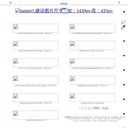


荣誉资质
35
条
上
一
页
高浓度脱硫有机制药废水处理设备（专利证书）
工业级碳酸锂精制提纯制备电池级碳酸锂（专利证书）
高纯负极材料圆盘式专用干燥机（专利证书）
智能高 效气液分离器（专利证书）
PTA生产行业废水处理回收装置（专利证书）
一种含氨废气氨吹脱吸收制备硫酸铵的装置（专利证书）
一种低温冷冻法回收β盐母液中无机盐的装置（专利证书）
一种硫酸锰废水蒸发结晶装置（专利证书）
一种高钙高钠废水蒸发处理装置（专利证书）
冷冻结晶系统PLC控制系统软著
1
2
3
下一页
法律声明
本网站部分内容来源于网络，如有侵权请告知！我们立即删除；本网站
严格遵循国家相关法律法规规定，如有不当之处，请告知！我们立即删除。
计算机软件著作权登记证书
copyright @石家庄鼎威化工装备工程股份有限公司 版权所有